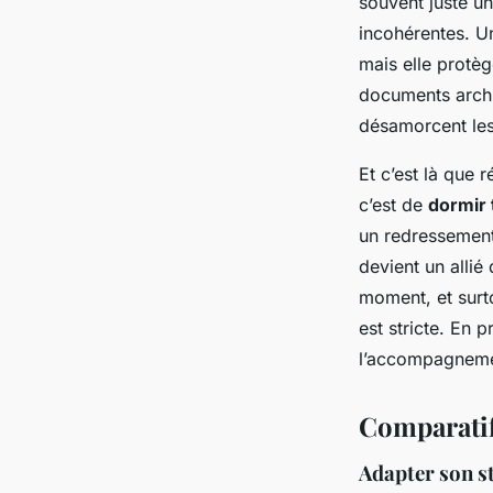
souvent juste u
incohérentes. Un
mais elle protège
documents archi
désamorcent les
Et c’est là que r
c’est de
dormir 
un redressement
devient un allié
moment, et surto
est stricte. En 
l’accompagnemen
Comparatif 
Adapter son st