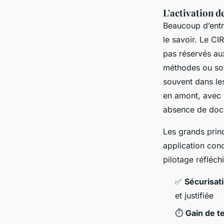
L'activation d
Beaucoup d’entr
le savoir. Le CI
pas réservés au
méthodes ou son 
souvent dans le
en amont, avec r
absence de doc
Les grands princ
application conc
pilotage réfléchi
✅
Sécurisati
et justifiée
⏱️
Gain de t