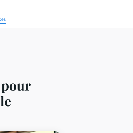
ces
z pour
le