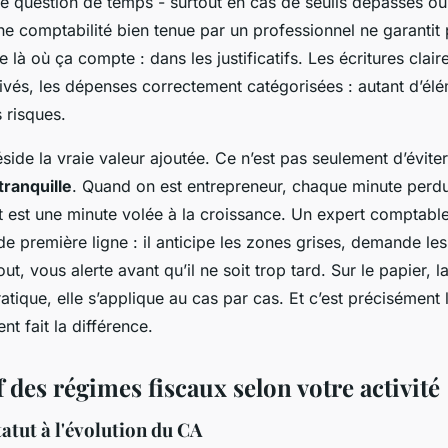
ne question de temps - surtout en cas de seuils dépassés ou
e comptabilité bien tenue par un professionnel ne garantit 
 là où ça compte : dans les justificatifs. Les écritures claire
vés, les dépenses correctement catégorisées : autant d’élé
 risques.
éside la vraie valeur ajoutée. Ce n’est pas seulement d’éviter
tranquille
. Quand on est entrepreneur, chaque minute perd
 est une minute volée à la croissance. Un expert comptable
 de première ligne : il anticipe les zones grises, demande le
ut, vous alerte avant qu’il ne soit trop tard. Sur le papier, 
pratique, elle s’applique au cas par cas. Et c’est précisément 
t fait la différence.
des régimes fiscaux selon votre activité
atut à l'évolution du CA