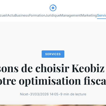
cueil
Actu
Business
Formation
Juridique
Management
Marketing
Servi
SERVICES
sons de choisir Keobi
otre optimisation fisca
Nicet
•
31/03/2026 14:05
•
9 min de lecture