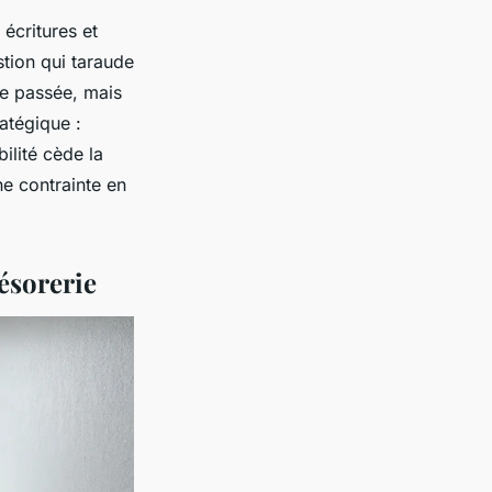
 écritures et
stion qui taraude
née passée, mais
atégique :
ilité cède la
ne contrainte en
résorerie