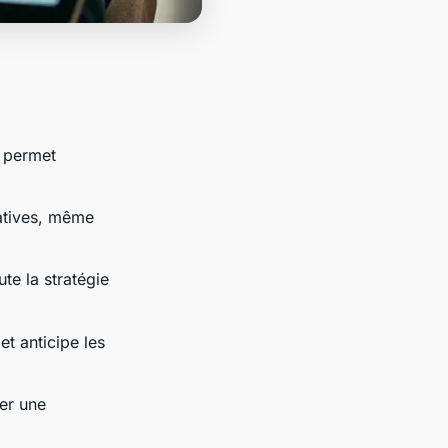
s permet
catives, même
ute la stratégie
t anticipe les
mer une