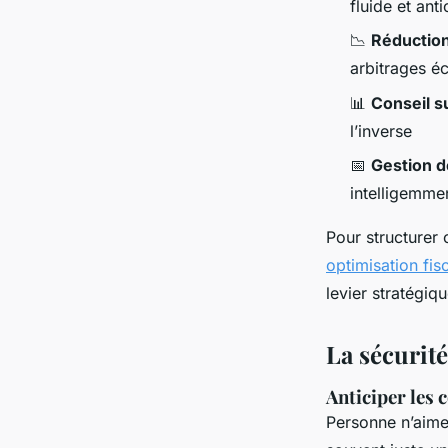
fluide et anti
📉
Réduction
arbitrages éc
📊
Conseil su
l’inverse
📅
Gestion d
intelligemme
Pour structurer 
optimisation fis
levier stratégi
La sécurit
Anticiper les 
Personne n’aime 