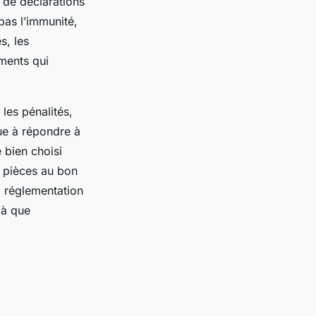
 de déclarations
pas l’immunité,
s, les
ments qui
 les pénalités,
ue à répondre à
 bien choisi
s pièces au bon
la réglementation
là que