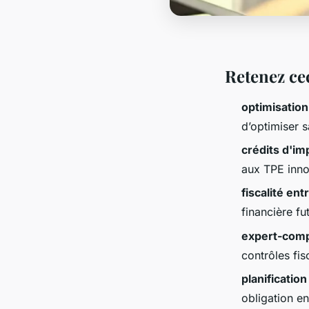
Retenez ce
optimisation
d’optimiser s
crédits d'im
aux TPE inno
fiscalité ent
financière fu
expert-comp
contrôles fis
planification
obligation en