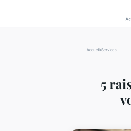
Ac
Accueil
›
Services
5 rai
v